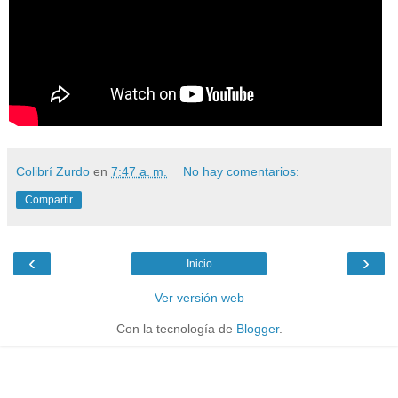
Colibrí Zurdo
en
7:47 a. m.
No hay comentarios:
Compartir
‹
›
Inicio
Ver versión web
Con la tecnología de
Blogger
.